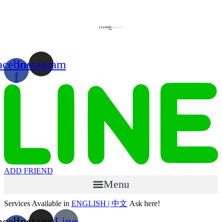
Skip
to
content
acebook-
Instagram
f
ADD FRIEND
Menu
Services Available in
ENGLISH | 中文
Ask here!
acebook-
Instagram
Line