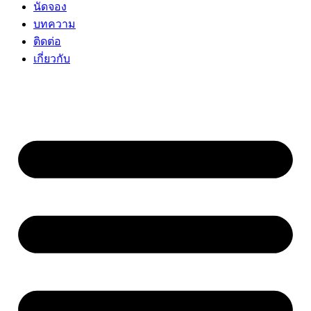
นัดจอง
บทความ
ติดต่อ
เกี่ยวกับ