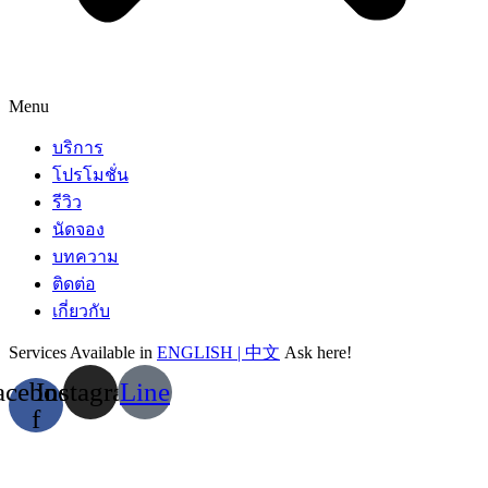
Menu
บริการ
โปรโมชั่น
รีวิว
นัดจอง
บทความ
ติดต่อ
เกี่ยวกับ
Services Available in
ENGLISH | 中文
Ask here!
acebook-
Instagram
Line
f