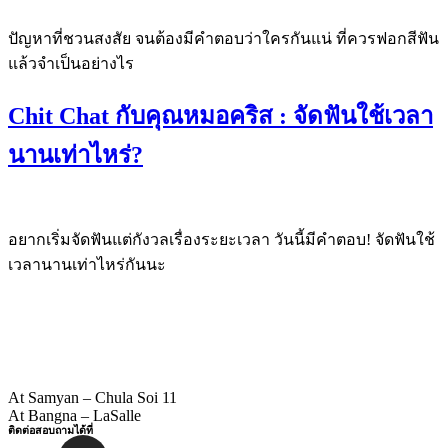
ปัญหาที่ชวนสงสัย จนต้องมีคำตอบว่าใครกันแน่ ที่ควรฟอกสีฟัน
แล้วจำเป็นอย่างไร
Chit Chat กับคุณหมอคริส : จัดฟันใช้เวลา
นานเท่าไหร่?
อยากเริ่มจัดฟันแต่กังวลเรื่องระยะเวลา วันนี้มีคำตอบ! จัดฟันใช้
เวลานานเท่าไหร่กันนะ
At Samyan – Chula Soi 11
At Bangna – LaSalle
ติดต่อสอบถามได้ที่